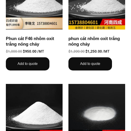
Phun cát F46 nhôm oxit
phun cát nhôm oxit trắng
trắng nóng chảy
nóng chảy
$
1,000.00
$
950.00
/MT
$
1,300.00
$
1,250.00
/MT
Add to quote
Add to quote