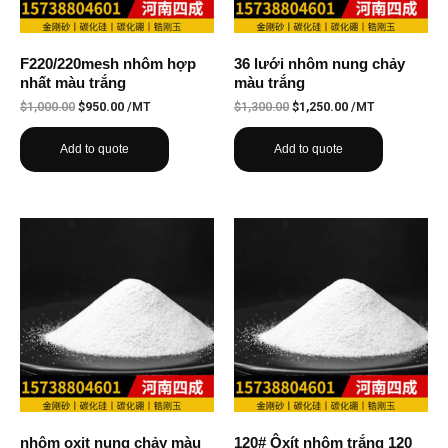
F220/220mesh nhôm hợp
36 lưới nhôm nung chảy
nhất màu trắng
màu trắng
$
1,000.00
$
950.00
/MT
$
1,300.00
$
1,250.00
/MT
Add to quote
Add to quote
nhôm oxit nung chảy màu
120# Ôxít nhôm trắng 120