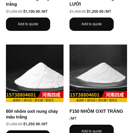
trắng
LƯỚI
$
1,200.00
$
1,100.00
/MT
$
1,300.00
$
1,250.00
/MT
Add to quote
Add to quote
60# nhôm oxit nung chảy
F150 NHÔM OXIT TRẮNG
màu trắng
/MT
$
1,300.00
$
1,250.00
/MT
Add to quote