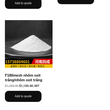
Add to quote
F180mesh nhôm oxit
trắng/nhôm oxit trắng
$
1,200.00
$
1,150.00
/MT
Add to quote