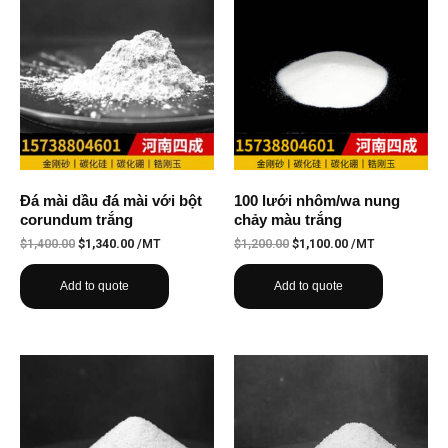
Đá mài dầu đá mài với bột
100 lưới nhôm/wa nung
corundum trắng
chảy màu trắng
$
1,400.00
$
1,340.00
/MT
$
1,200.00
$
1,100.00
/MT
Add to quote
Add to quote